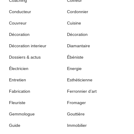
Coaching
Coiffeur
Conducteur
Cordonnier
Couvreur
Cuisine
Décoration
Décoration
Décoration interieur
Diamantaire
Dossiers & actus
Ébéniste
Électricien
Energie
Entretien
Esthéticienne
Fabrication
Ferronnier d’art
Fleuriste
Fromager
Gemmologue
Gouttière
Guide
Immobilier