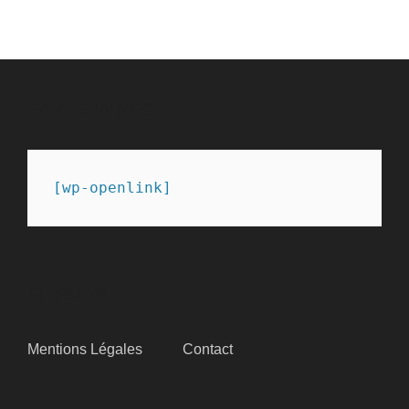
des
publications
PARTENAIRES
[wp-openlink]
SITEMAP
Mentions Légales
Contact