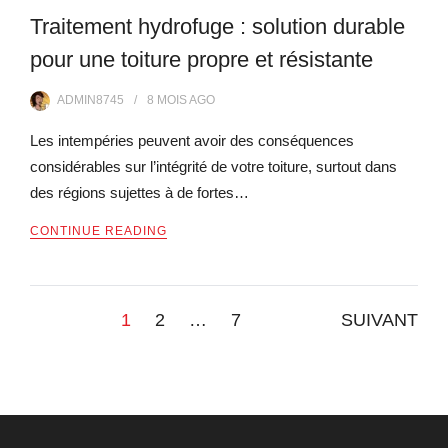
Traitement hydrofuge : solution durable
pour une toiture propre et résistante
ADMIN8745
8 MOIS
AGO
Les intempéries peuvent avoir des conséquences
considérables sur l’intégrité de votre toiture, surtout dans
des régions sujettes à de fortes…
CONTINUE READING
Pagination
1
2
…
7
SUIVANT
des
publications