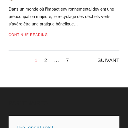
Dans un monde où l’impact environnemental devient une
préoccupation majeure, le recyclage des déchets verts
s’avère être une pratique bénéfique…
CONTINUE READING
Pagination
1
2
…
7
SUIVANT
des
publications
PARTENAIRES
[wp-openlink]