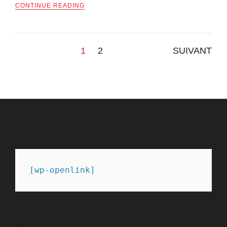
CONTINUE READING
Pagination
1
2
SUIVANT
des
publications
PARTENAIRES
[wp-openlink]