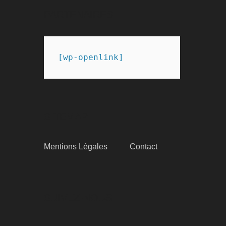
publications
PARTENAIRES
[wp-openlink]
SITEMAP
Mentions Légales
Contact
SUIVEZ-NOUS