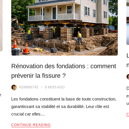
Rénovation des fondations : comment
prévenir la fissure ?
ADMIN8745
8 MOIS
AGO
D
e
e
Les fondations constituent la base de toute construction,
garantissant sa stabilité et sa durabilité. Leur rôle est
crucial car elles…
C
CONTINUE READING