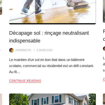
Décapage sol : rinçage neutralisant
indispensable
e
ADMIN8745
2 MOIS
AGO
L
Le maintien d’un sol en bon état dans un bâtiment
d
scolaire, commercial ou résidentiel est un défi constant.
s
Au fil…
C
CONTINUE READING