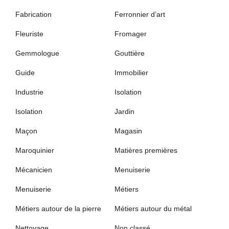
Fabrication
Ferronnier d’art
Fleuriste
Fromager
Gemmologue
Gouttière
Guide
Immobilier
Industrie
Isolation
Isolation
Jardin
Maçon
Magasin
Maroquinier
Matières premières
Mécanicien
Menuiserie
Menuiserie
Métiers
Métiers autour de la pierre
Métiers autour du métal
Nettoyage
Non classé