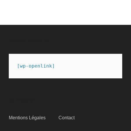
des
publications
PARTENAIRES
[wp-openlink]
SITEMAP
Mentions Légales
Contact