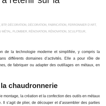
à retenir sur la
,
BTP
,
DÉCORATION
,
DÉCORATION
,
FABRICATION
,
FERRONNIER D’ART
,
U MÉTAL
,
PLOMBIER
,
RÉNOVATION
,
RÉNOVATION
,
SCULPTEUR
,
ion de la technologie moderne et simplifiée, y compris la
s différents domaines d’activités. Elle a pour rôle de
nes, de fabriquer ou adapter des outillages en métaux, en
 la chaudronnerie
le montage, la création
et
la confection des outils en métaux
e
.
Il
s’agit de plier, de découper
et
d’assembler des parties