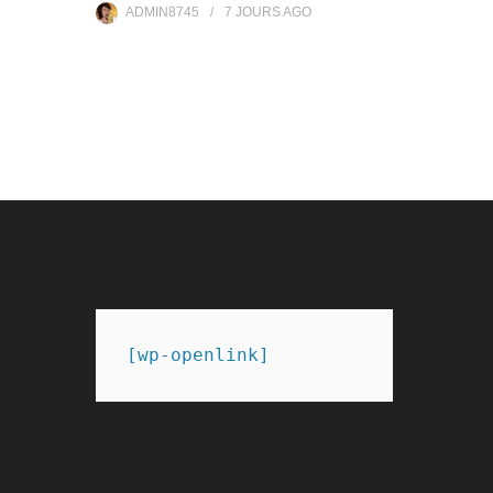
ADMIN8745
7 JOURS
AGO
PARTENAIRES
[wp-openlink]
SITEMAP