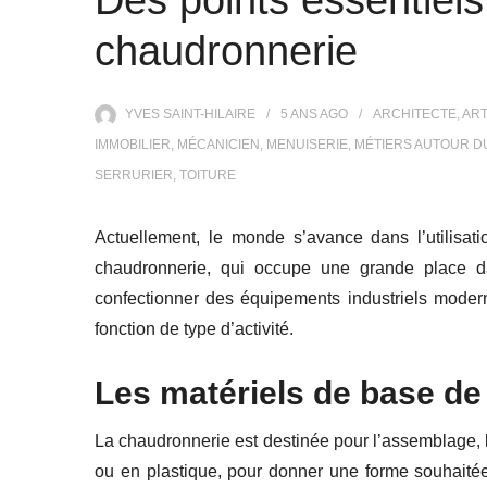
Des points essentiels 
chaudronnerie
YVES SAINT-HILAIRE
5 ANS
AGO
ARCHITECTE
,
ART
IMMOBILIER
,
MÉCANICIEN
,
MENUISERIE
,
MÉTIERS AUTOUR D
SERRURIER
,
TOITURE
Actuellement, le monde s’avance dans l’utilisat
chaudronnerie, qui occupe une grande place dan
confectionner des équipements industriels moder
fonction de type d’activité.
Les matériels de base
de
La chaudronnerie
est destiné
e
pour l’assemblage, 
ou en plastique
, pour donner
une forme souhaité