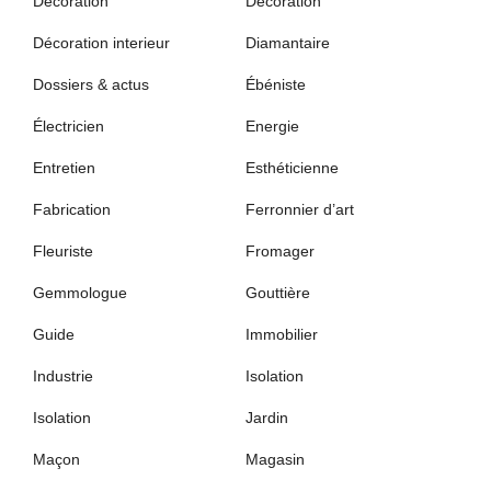
Décoration
Décoration
Décoration interieur
Diamantaire
Dossiers & actus
Ébéniste
Électricien
Energie
Entretien
Esthéticienne
Fabrication
Ferronnier d’art
Fleuriste
Fromager
Gemmologue
Gouttière
Guide
Immobilier
Industrie
Isolation
Isolation
Jardin
Maçon
Magasin