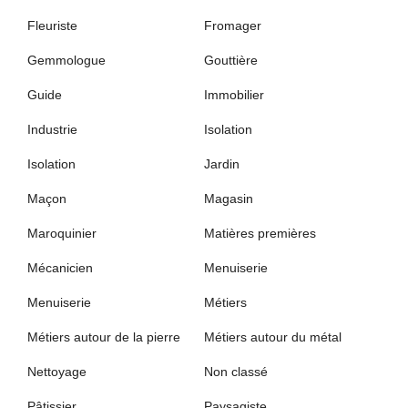
Fleuriste
Fromager
Gemmologue
Gouttière
Guide
Immobilier
Industrie
Isolation
Isolation
Jardin
Maçon
Magasin
Maroquinier
Matières premières
Mécanicien
Menuiserie
Menuiserie
Métiers
Métiers autour de la pierre
Métiers autour du métal
Nettoyage
Non classé
Pâtissier
Paysagiste