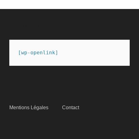
PARTENAIRES
[wp-openlink]
SITEMAP
Mentions Légales
Contact
SUIVEZ-NOUS