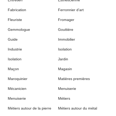
Entretien
Esthéticienne
Fabrication
Ferronnier d’art
Fleuriste
Fromager
Gemmologue
Gouttière
Guide
Immobilier
Industrie
Isolation
Isolation
Jardin
Maçon
Magasin
Maroquinier
Matières premières
Mécanicien
Menuiserie
Menuiserie
Métiers
Métiers autour de la pierre
Métiers autour du métal