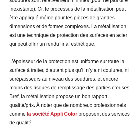
soudures sont relativement minime
s
(pour ne pas dire
inexistante).
Or, le processus
de la métallisation
peut
être appliqué même pour les pièces de grandes
dimensions
et de formes complexes
.
La métallisation
est une technique de protection des surfaces en acier
qui peut offrir un rendu final esthétique.
L
’épaisseur de la protection est uniforme
sur toute la
surface à traiter,
d’autant plus qu’il n’y a ni coulures, ni
surépaisseur
s
au niveau
d
es soudures,
et encore
moins
des
risque
s
de remplissage des parties creuses.
Bref, la métallisation
propose un bon rapport
qualité/prix.
À noter que de nombreux professionnels
comme
la société Appli Color
proposent des services
de qualité.