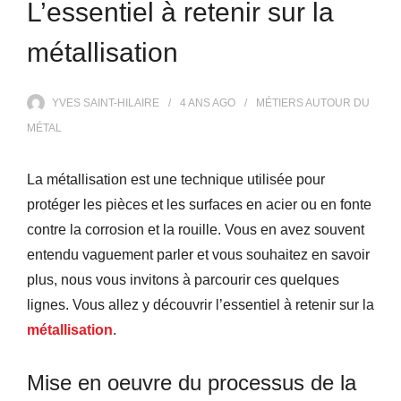
L’essentiel à retenir sur la
métallisation
YVES SAINT-HILAIRE
4 ANS
AGO
MÉTIERS AUTOUR DU
MÉTAL
La
métallisation
est une
technique utilisée pour
protéger
les pièces et les
surfaces en acier ou en fonte
contre la corrosion
et la rouille.
Vous
en
avez souvent
entendu
vaguement
parler
et vous souhaitez en savoir
plus,
nous vous invitons à parcourir ces quelques
lignes
.
Vous allez y découvrir
l’essentiel à retenir sur la
métallisation
.
Mise en oeuvre du processus de la