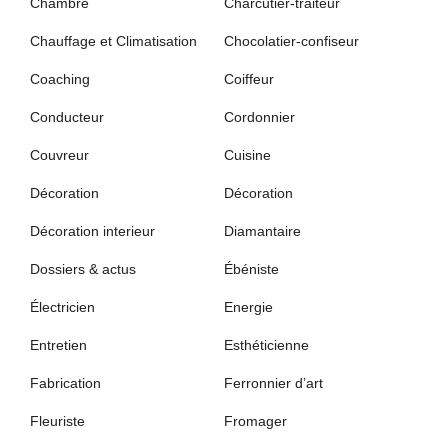
Chambre
Charcutier-traiteur
Chauffage et Climatisation
Chocolatier-confiseur
Coaching
Coiffeur
Conducteur
Cordonnier
Couvreur
Cuisine
Décoration
Décoration
Décoration interieur
Diamantaire
Dossiers & actus
Ébéniste
Électricien
Energie
Entretien
Esthéticienne
Fabrication
Ferronnier d’art
Fleuriste
Fromager