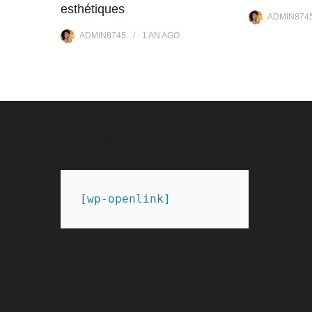
esthétiques
ADMIN874
ADMIN8745
1 AN
AGO
PARTENAIRES
[wp-openlink]
SITEMAP