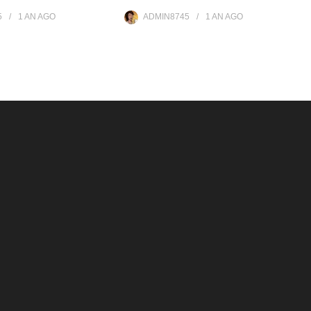
5
1 AN
AGO
ADMIN8745
1 AN
AGO