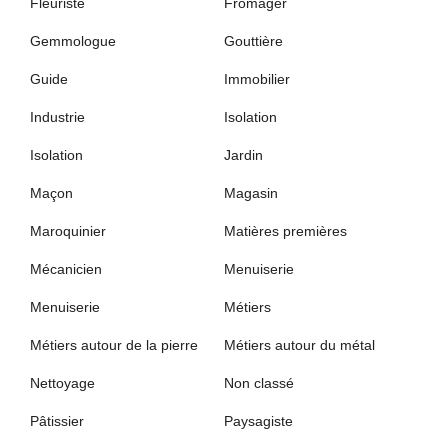
Fleuriste
Fromager
Gemmologue
Gouttière
Guide
Immobilier
Industrie
Isolation
Isolation
Jardin
Maçon
Magasin
Maroquinier
Matières premières
Mécanicien
Menuiserie
Menuiserie
Métiers
Métiers autour de la pierre
Métiers autour du métal
Nettoyage
Non classé
Pâtissier
Paysagiste