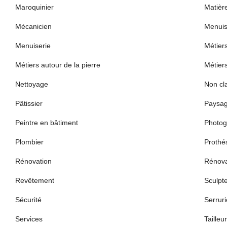
Maroquinier
Matièr
Mécanicien
Menuis
Menuiserie
Métier
Métiers autour de la pierre
Métier
Nettoyage
Non cl
Pâtissier
Paysag
Peintre en bâtiment
Photog
Plombier
Prothés
Rénovation
Rénova
Revêtement
Sculpt
Sécurité
Serruri
Services
Tailleur