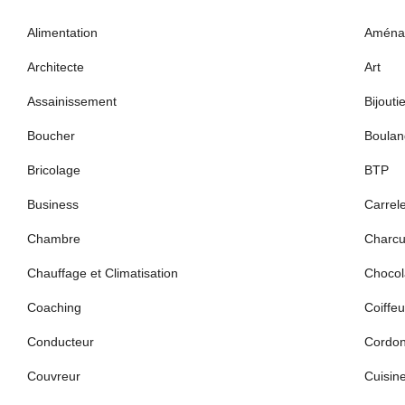
Alimentation
Aména
Architecte
Art
Assainissement
Bijouti
Boucher
Boulan
Bricolage
BTP
Business
Carrel
Chambre
Charcut
Chauffage et Climatisation
Chocola
Coaching
Coiffeu
Conducteur
Cordon
Couvreur
Cuisin