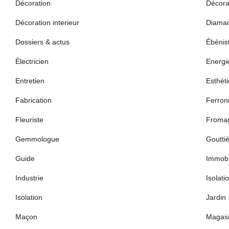
Décoration
Décora
Décoration interieur
Diaman
Dossiers & actus
Ébénis
Électricien
Energi
Entretien
Esthét
Fabrication
Ferronn
Fleuriste
Froma
Gemmologue
Goutti
Guide
Immobi
Industrie
Isolati
Isolation
Jardin
Maçon
Magas