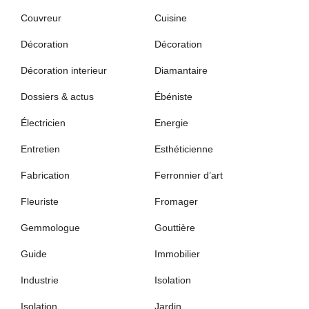
Couvreur
Cuisine
Décoration
Décoration
Décoration interieur
Diamantaire
Dossiers & actus
Ébéniste
Électricien
Energie
Entretien
Esthéticienne
Fabrication
Ferronnier d’art
Fleuriste
Fromager
Gemmologue
Gouttière
Guide
Immobilier
Industrie
Isolation
Isolation
Jardin