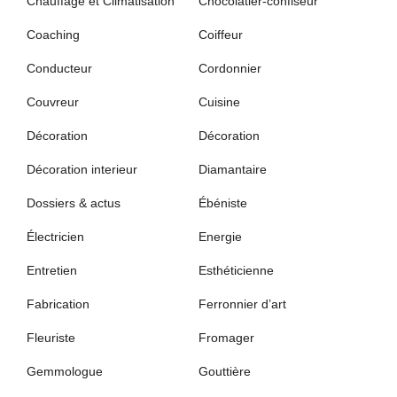
Chauffage et Climatisation
Chocolatier-confiseur
Coaching
Coiffeur
Conducteur
Cordonnier
Couvreur
Cuisine
Décoration
Décoration
Décoration interieur
Diamantaire
Dossiers & actus
Ébéniste
Électricien
Energie
Entretien
Esthéticienne
Fabrication
Ferronnier d’art
Fleuriste
Fromager
Gemmologue
Gouttière