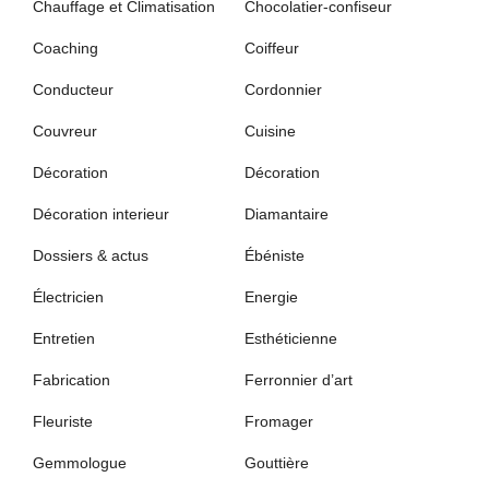
Chauffage et Climatisation
Chocolatier-confiseur
Coaching
Coiffeur
Conducteur
Cordonnier
Couvreur
Cuisine
Décoration
Décoration
Décoration interieur
Diamantaire
Dossiers & actus
Ébéniste
Électricien
Energie
Entretien
Esthéticienne
Fabrication
Ferronnier d’art
Fleuriste
Fromager
Gemmologue
Gouttière