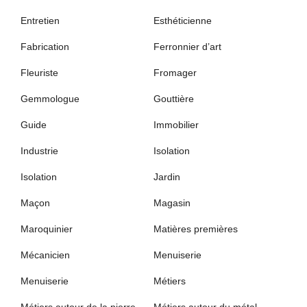
Entretien
Esthéticienne
Fabrication
Ferronnier d’art
Fleuriste
Fromager
Gemmologue
Gouttière
Guide
Immobilier
Industrie
Isolation
Isolation
Jardin
Maçon
Magasin
Maroquinier
Matières premières
Mécanicien
Menuiserie
Menuiserie
Métiers
Métiers autour de la pierre
Métiers autour du métal