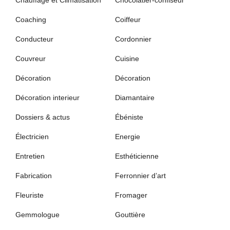
Chauffage et Climatisation
Chocolatier-confiseur
Coaching
Coiffeur
Conducteur
Cordonnier
Couvreur
Cuisine
Décoration
Décoration
Décoration interieur
Diamantaire
Dossiers & actus
Ébéniste
Électricien
Energie
Entretien
Esthéticienne
Fabrication
Ferronnier d’art
Fleuriste
Fromager
Gemmologue
Gouttière