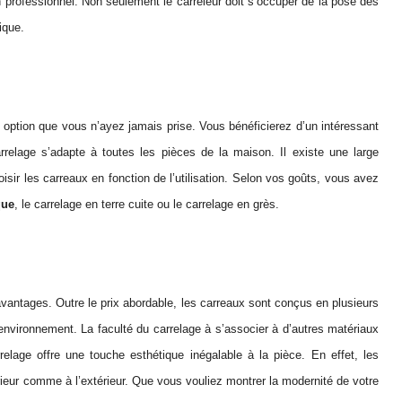
n professionnel. Non seulement le carreleur doit s’occuper de la pose des
ique.
 option que vous n’ayez jamais prise. Vous bénéficierez d’un intéressant
carrelage s’adapte à toutes les pièces de la maison. Il existe une large
r les carreaux en fonction de l’utilisation. Selon vos goûts, vous avez
que
, le carrelage en terre cuite ou le carrelage en grès.
vantages. Outre le prix abordable, les carreaux sont conçus en plusieurs
 environnement. La faculté du carrelage à s’associer à d’autres matériaux
arrelage offre une touche esthétique inégalable à la pièce. En effet, les
érieur comme à l’extérieur. Que vous vouliez montrer la modernité de votre