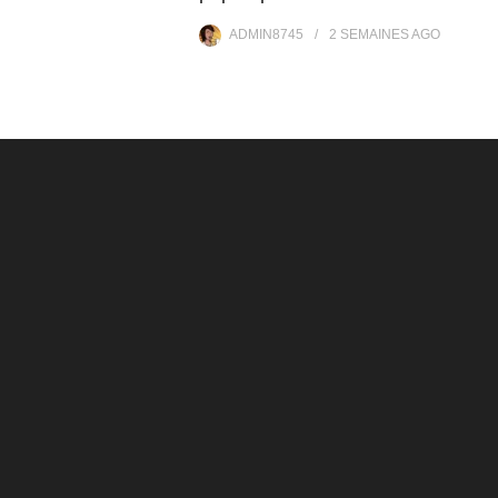
ADMIN8745
2 SEMAINES
AGO