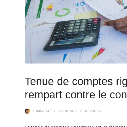
Tenue de comptes rig
rempart contre le cont
ADMIN8745
6 MOIS
AGO
BUSINESS