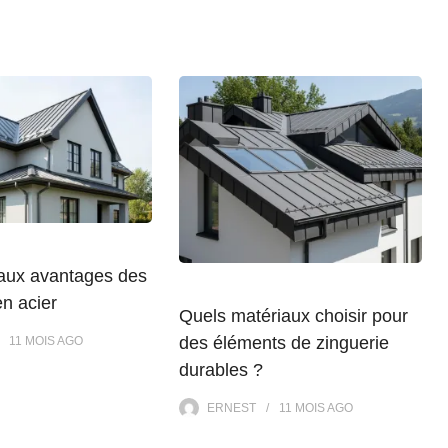
paux avantages des
en acier
Quels matériaux choisir pour
des éléments de zinguerie
11 MOIS
AGO
durables ?
ERNEST
11 MOIS
AGO