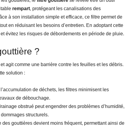
 les gouttières, le
filtre gouttière
se révèle être un outil
itable
rempart
, protégeant les canalisations des
e à son installation simple et efficace, ce filtre permet de
tout en réduisant les besoins d’entretien. En adoptant cette
et évitez les risques de débordements en période de pluie.
gouttière ?
 et agit comme une barrière contre les feuilles et les débris.
e solution :
’accumulation de déchets, les filtres minimisent les
 travaux de débouchage.
rainage obstrué peut engendrer des problèmes d’humidité,
 dommages structurels.
ge des gouttières devient moins fréquent, permettant ainsi de