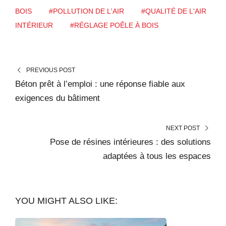
r
BOIS
#POLLUTION DE L'AIR
#QUALITÉ DE L'AIR
g
INTÉRIEUR
#RÉGLAGE POÊLE À BOIS
e
m
e
PREVIOUS POST
n
Béton prêt à l’emploi : une réponse fiable aux
t
exigences du bâtiment
…
NEXT POST
Pose de résines intérieures : des solutions
adaptées à tous les espaces
YOU MIGHT ALSO LIKE: