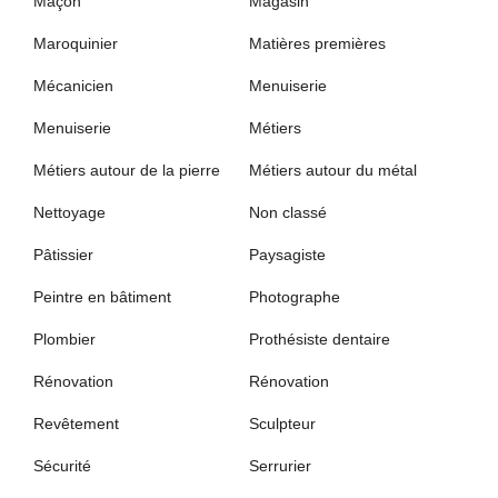
Maçon
Magasin
Maroquinier
Matières premières
Mécanicien
Menuiserie
Menuiserie
Métiers
Métiers autour de la pierre
Métiers autour du métal
Nettoyage
Non classé
Pâtissier
Paysagiste
Peintre en bâtiment
Photographe
Plombier
Prothésiste dentaire
Rénovation
Rénovation
Revêtement
Sculpteur
Sécurité
Serrurier