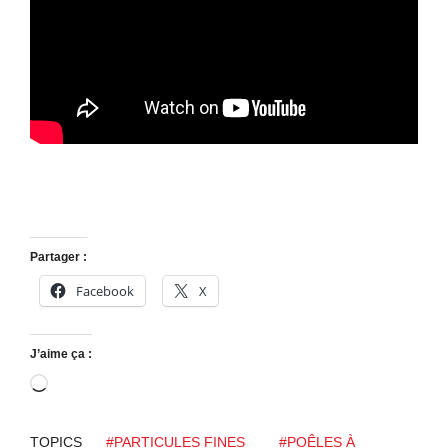
Partager :
Facebook
X
J’aime ça :
C
h
a
TOPICS
#PARTICULES FINES
#POÊLES À