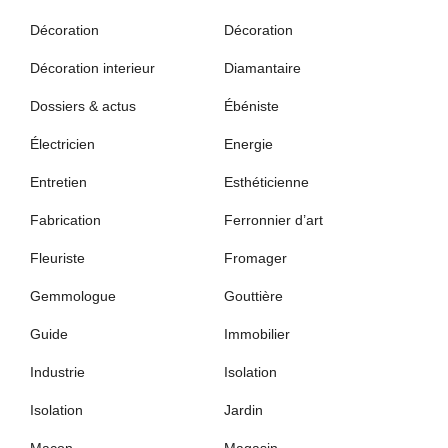
Décoration
Décoration
Décoration interieur
Diamantaire
Dossiers & actus
Ébéniste
Électricien
Energie
Entretien
Esthéticienne
Fabrication
Ferronnier d’art
Fleuriste
Fromager
Gemmologue
Gouttière
Guide
Immobilier
Industrie
Isolation
Isolation
Jardin
Maçon
Magasin