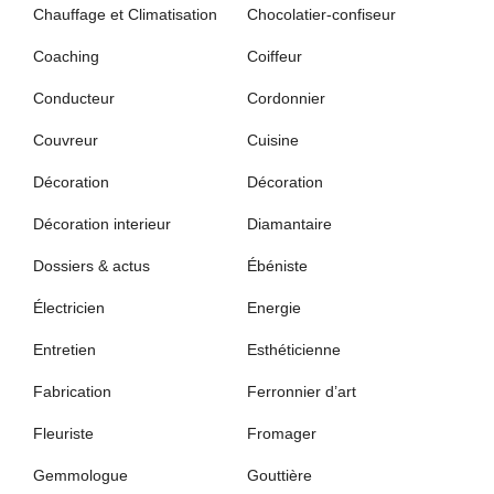
Chauffage et Climatisation
Chocolatier-confiseur
Coaching
Coiffeur
Conducteur
Cordonnier
Couvreur
Cuisine
Décoration
Décoration
Décoration interieur
Diamantaire
Dossiers & actus
Ébéniste
Électricien
Energie
Entretien
Esthéticienne
Fabrication
Ferronnier d’art
Fleuriste
Fromager
Gemmologue
Gouttière