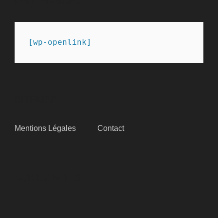
PARTENAIRES
[wp-openlink]
SITEMAP
Mentions Légales
Contact
SUIVEZ-NOUS