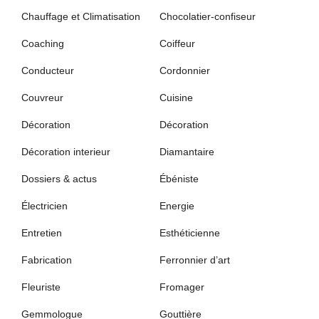
Chauffage et Climatisation
Chocolatier-confiseur
Coaching
Coiffeur
Conducteur
Cordonnier
Couvreur
Cuisine
Décoration
Décoration
Décoration interieur
Diamantaire
Dossiers & actus
Ébéniste
Électricien
Energie
Entretien
Esthéticienne
Fabrication
Ferronnier d’art
Fleuriste
Fromager
Gemmologue
Gouttière