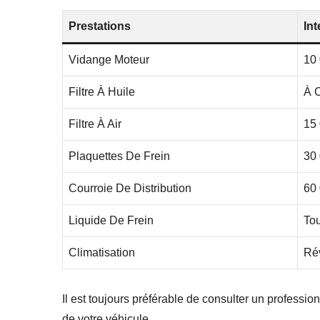
Prestations
In
Vidange Moteur
10
Filtre À Huile
À 
Filtre À Air
15
Plaquettes De Frein
30
Courroie De Distribution
60
Liquide De Frein
To
Climatisation
Ré
Il est toujours préférable de consulter un professi
de votre véhicule.