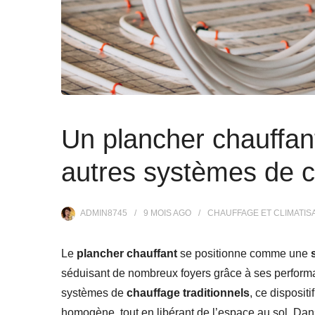
Un plancher chauffan
autres systèmes de 
ADMIN8745
9 MOIS
AGO
CHAUFFAGE ET CLIMATIS
Le
plancher chauffant
se positionne comme une
séduisant de nombreux foyers grâce à ses performa
systèmes de
chauffage traditionnels
, ce disposit
homogène, tout en libérant de l’espace au sol. Dans