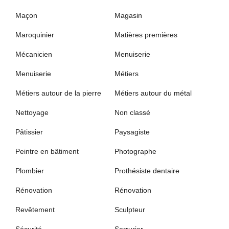
Maçon
Magasin
Maroquinier
Matières premières
Mécanicien
Menuiserie
Menuiserie
Métiers
Métiers autour de la pierre
Métiers autour du métal
Nettoyage
Non classé
Pâtissier
Paysagiste
Peintre en bâtiment
Photographe
Plombier
Prothésiste dentaire
Rénovation
Rénovation
Revêtement
Sculpteur
Sécurité
Serrurier