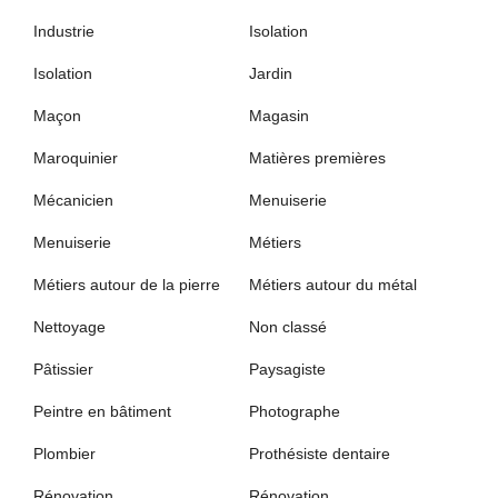
Industrie
Isolation
Isolation
Jardin
Maçon
Magasin
Maroquinier
Matières premières
Mécanicien
Menuiserie
Menuiserie
Métiers
Métiers autour de la pierre
Métiers autour du métal
Nettoyage
Non classé
Pâtissier
Paysagiste
Peintre en bâtiment
Photographe
Plombier
Prothésiste dentaire
Rénovation
Rénovation