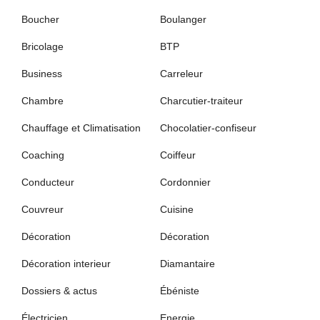
Boucher
Boulanger
Bricolage
BTP
Business
Carreleur
Chambre
Charcutier-traiteur
Chauffage et Climatisation
Chocolatier-confiseur
Coaching
Coiffeur
Conducteur
Cordonnier
Couvreur
Cuisine
Décoration
Décoration
Décoration interieur
Diamantaire
Dossiers & actus
Ébéniste
Électricien
Energie