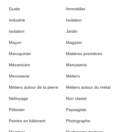
Guide
Immobilier
Industrie
Isolation
Isolation
Jardin
Maçon
Magasin
Maroquinier
Matières premières
Mécanicien
Menuiserie
Menuiserie
Métiers
Métiers autour de la pierre
Métiers autour du métal
Nettoyage
Non classé
Pâtissier
Paysagiste
Peintre en bâtiment
Photographe
Plombier
Prothésiste dentaire