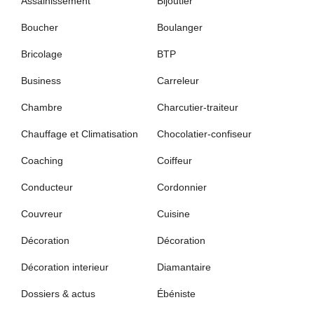
Assainissement
Bijoutier
Boucher
Boulanger
Bricolage
BTP
Business
Carreleur
Chambre
Charcutier-traiteur
Chauffage et Climatisation
Chocolatier-confiseur
Coaching
Coiffeur
Conducteur
Cordonnier
Couvreur
Cuisine
Décoration
Décoration
Décoration interieur
Diamantaire
Dossiers & actus
Ébéniste