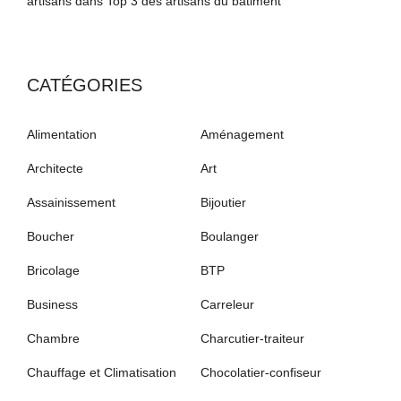
artisans
dans
Top 3 des artisans du bâtiment
CATÉGORIES
Alimentation
Aménagement
Architecte
Art
Assainissement
Bijoutier
Boucher
Boulanger
Bricolage
BTP
Business
Carreleur
Chambre
Charcutier-traiteur
Chauffage et Climatisation
Chocolatier-confiseur