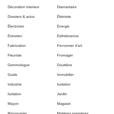
Décoration interieur
Diamantaire
Dossiers & actus
Ébéniste
Électricien
Energie
Entretien
Esthéticienne
Fabrication
Ferronnier d’art
Fleuriste
Fromager
Gemmologue
Gouttière
Guide
Immobilier
Industrie
Isolation
Isolation
Jardin
Maçon
Magasin
Maroquinier
Matières premières