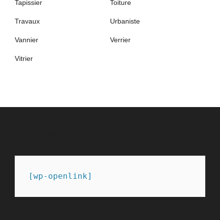
Tapissier
Toiture
Travaux
Urbaniste
Vannier
Verrier
Vitrier
PARTENAIRES
[wp-openlink]