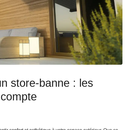
 store-banne : les
n compte