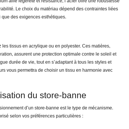
um allie légèreté et résistance, l’acier offre une robustesse
urabilité. Le choix du matériau dépend des contraintes liées
i que des exigences esthétiques.
z les tissus en acrylique ou en polyester. Ces matières,
ation, assurent une protection optimale contre le soleil et
gue durée de vie, tout en s’adaptant à tous les styles et
urs vous permettra de choisir un tissu en harmonie avec
isation du store-banne
nsionnement d’un store-banne est le type de mécanisme.
sé selon vos préférences particulières :