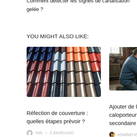
Comment détecter les signes de canalisation
gelée ?
YOU MIGHT ALSO LIKE:
Ajouter de l
Réfection de couverture :
caloporteur
quelles étapes prévoir ?
secondaire
YAN
3 JOURS
AGO
ADMIN874