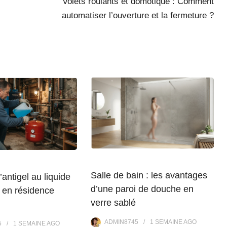
Volets roulants et domotique : Comment
automatiser l’ouverture et la fermeture ?
Salle de bain : les avantages
’antigel au liquide
d’une paroi de douche en
 en résidence
verre sablé
ADMIN8745
1 SEMAINE
AGO
5
1 SEMAINE
AGO