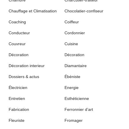
Chambre
Charcutier-traiteur
Chauffage et Climatisation
Chocolatier-confiseur
Coaching
Coiffeur
Conducteur
Cordonnier
Couvreur
Cuisine
Décoration
Décoration
Décoration interieur
Diamantaire
Dossiers & actus
Ébéniste
Électricien
Energie
Entretien
Esthéticienne
Fabrication
Ferronnier d’art
Fleuriste
Fromager