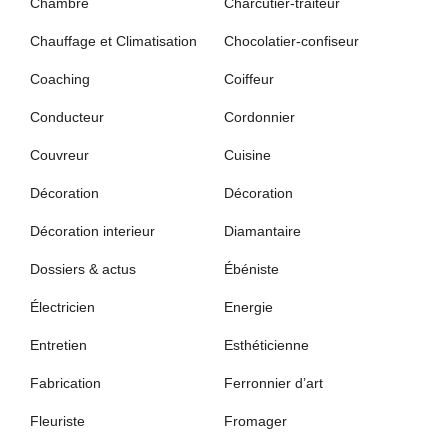
Chambre
Charcutier-traiteur
Chauffage et Climatisation
Chocolatier-confiseur
Coaching
Coiffeur
Conducteur
Cordonnier
Couvreur
Cuisine
Décoration
Décoration
Décoration interieur
Diamantaire
Dossiers & actus
Ébéniste
Électricien
Energie
Entretien
Esthéticienne
Fabrication
Ferronnier d’art
Fleuriste
Fromager