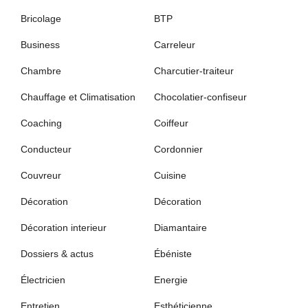
Bricolage
BTP
Business
Carreleur
Chambre
Charcutier-traiteur
Chauffage et Climatisation
Chocolatier-confiseur
Coaching
Coiffeur
Conducteur
Cordonnier
Couvreur
Cuisine
Décoration
Décoration
Décoration interieur
Diamantaire
Dossiers & actus
Ébéniste
Électricien
Energie
Entretien
Esthéticienne