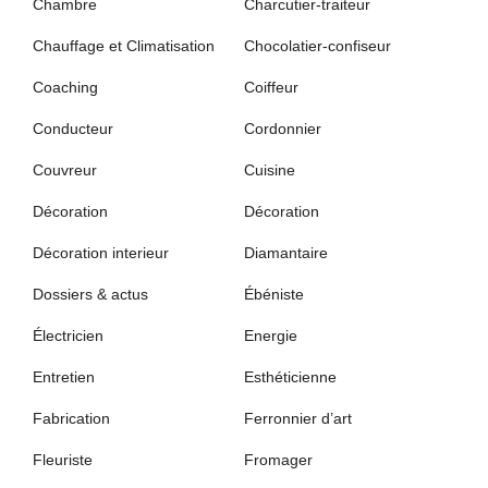
Chambre
Charcutier-traiteur
Chauffage et Climatisation
Chocolatier-confiseur
Coaching
Coiffeur
Conducteur
Cordonnier
Couvreur
Cuisine
Décoration
Décoration
Décoration interieur
Diamantaire
Dossiers & actus
Ébéniste
Électricien
Energie
Entretien
Esthéticienne
Fabrication
Ferronnier d’art
Fleuriste
Fromager