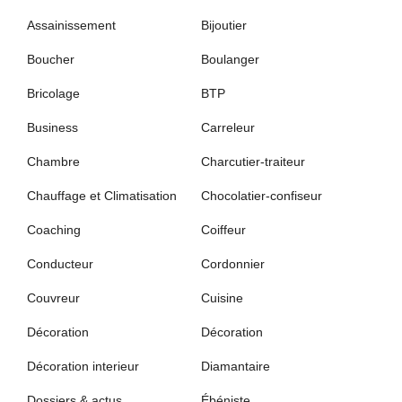
Assainissement
Bijoutier
Boucher
Boulanger
Bricolage
BTP
Business
Carreleur
Chambre
Charcutier-traiteur
Chauffage et Climatisation
Chocolatier-confiseur
Coaching
Coiffeur
Conducteur
Cordonnier
Couvreur
Cuisine
Décoration
Décoration
Décoration interieur
Diamantaire
Dossiers & actus
Ébéniste