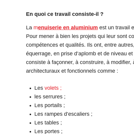
En quoi ce travail consiste-il ?
La
m
enuiserie en aluminium
est un travail e
Pour mener à bien les projets qui leur sont c
compétences et qualités. Ils ont, entre autr
équerrage, en prise d’aplomb et de niveau et 
consiste à façonner, à construire, à modifier, 
architecturaux et fonctionnels comme :
L
es
volets ;
l
es serrures ;
Les portails ;
Le
s rampes d’escaliers ;
Les
tables ;
Les portes ;