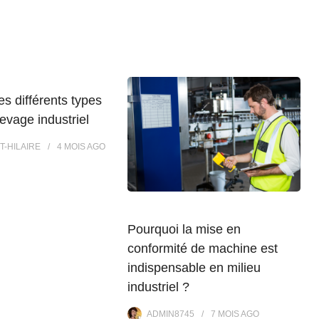
es différents types
levage industriel
T-HILAIRE
4 MOIS
AGO
Pourquoi la mise en
conformité de machine est
indispensable en milieu
industriel ?
ADMIN8745
7 MOIS
AGO