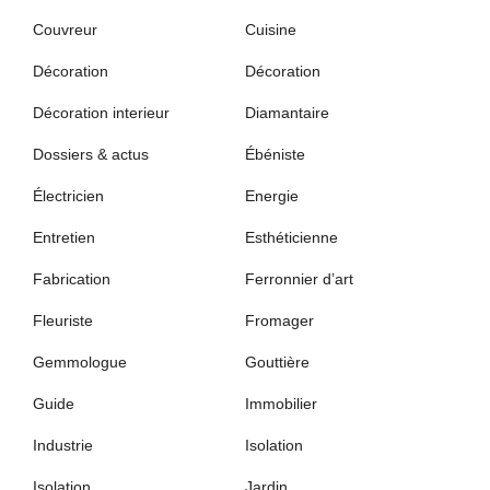
Couvreur
Cuisine
Décoration
Décoration
Décoration interieur
Diamantaire
Dossiers & actus
Ébéniste
Électricien
Energie
Entretien
Esthéticienne
Fabrication
Ferronnier d’art
Fleuriste
Fromager
Gemmologue
Gouttière
Guide
Immobilier
Industrie
Isolation
Isolation
Jardin