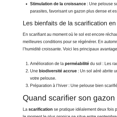
Stimulation de la croissance
: Une pelouse sca
parasites, favorisant un gazon plus dense et es
Les bienfaits de la scarification 
En scarifiant au moment où le sol est encore réchau
meilleures conditions pour se régénérer. En automn
l’humidité croissante. Voici les principaux avantage
Amélioration de la
perméabilité
du sol : Les ra
Une
biodiversité accrue
: Un sol aéré abrite 
votre pelouse.
Préparation à l’hiver : Une pelouse bien scarif
Quand scarifier son gazon
La
scarification
se pratique idéalement deux fois p
le moment le plus propice se situe entre septembre