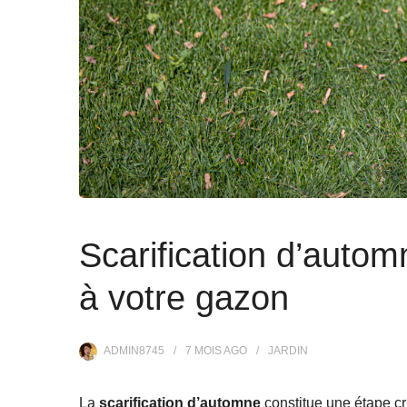
Scarification d’autom
à votre gazon
ADMIN8745
7 MOIS
AGO
JARDIN
La
scarification d’automne
constitue une étape cr