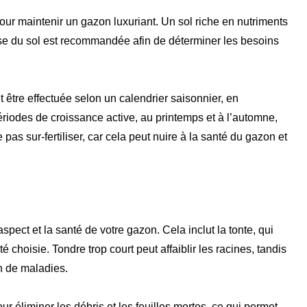
pour maintenir un gazon luxuriant. Un sol riche en nutriments
lyse du sol est recommandée afin de déterminer les besoins
 être effectuée selon un calendrier saisonnier, en
iodes de croissance active, au printemps et à l’automne,
 pas sur-fertiliser, car cela peut nuire à la santé du gazon et
aspect et la santé de votre gazon. Cela inclut la tonte, qui
é choisie. Tondre trop court peut affaiblir les racines, tandis
n de maladies.
ur éliminer les débris et les feuilles mortes, ce qui permet