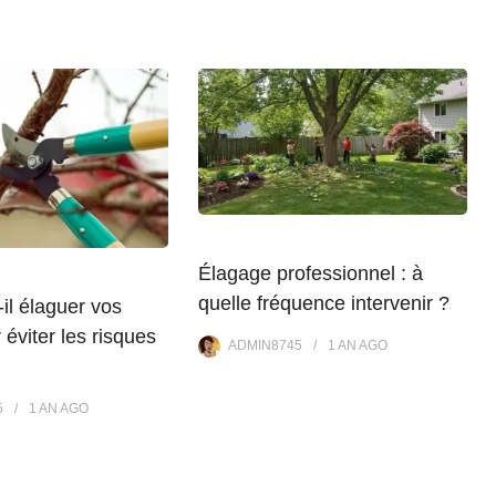
Élagage professionnel : à
quelle fréquence intervenir ?
il élaguer vos
 éviter les risques
ADMIN8745
1 AN
AGO
5
1 AN
AGO