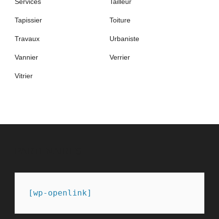
Services
Tailleur
Tapissier
Toiture
Travaux
Urbaniste
Vannier
Verrier
Vitrier
PARTENAIRES
[wp-openlink]